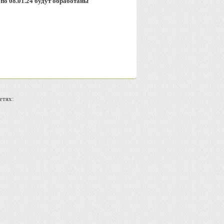
по 08.01.24 будут обработаны
етях: