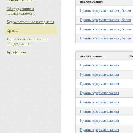
Основы, холсты
наименование
Оборудование и
Гуашь оформительская , белая
принадлежности
Гуашь оформительская , белая
Художественные материалы
Гуашь оформительская , белая
Краски
Гуашь оформительская , белая
Торговое и выставочное
оборудование
Арт-формы
наименование
Об
Гуашь оформительская
Гуашь оформительская
Гуашь оформительская
Гуашь оформительская
Гуашь оформительская
Гуашь оформительская
Гуашь оформительская
Гуашь оформительская