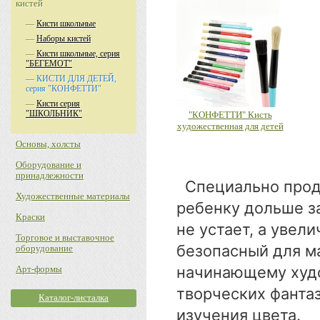
кистей
—
Кисти школьные
—
Наборы кистей
—
Кисти школьные, серия
"БЕГЕМОТ"
—
КИСТИ ДЛЯ ДЕТЕЙ,
серия "КОНФЕТТИ"
—
Кисти серия
"ШКОЛЬНИК"
"КОНФЕТТИ" Кисть
художественная для детей
Основы, холсты
Оборудование и
принадлежности
Специально прод
Художественные материалы
ребенку дольше за
Краски
не устает, а увел
Торговое и выставочное
безопасный для м
оборудование
начинающему худо
Арт-формы
творческих фанта
Каталог-листалка
изучения цвета.