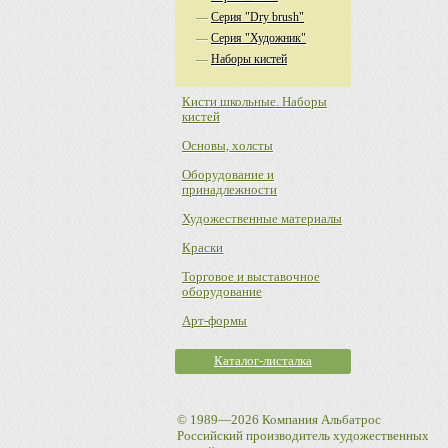
—
Серия "Dry brush"
—
Серия "Художник"
—
Наборы кистей
Кисти школьные. Наборы
кистей
Основы, холсты
Оборудование и
принадлежности
Художественные материалы
Краски
Торговое и выставочное
оборудование
Арт-формы
Каталог-листалка
© 1989—2026 Компания Альбатрос
Российский производитель художественных