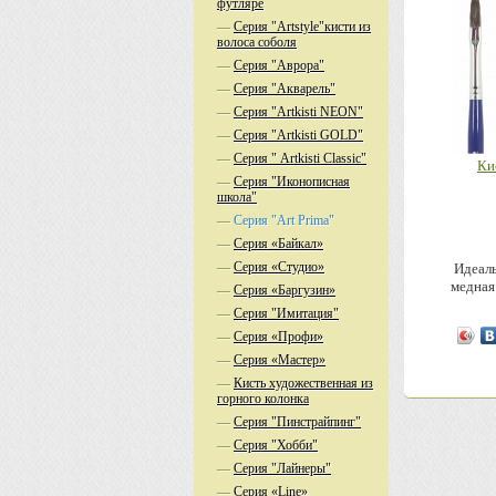
футляре
—
Серия "Artstyle"кисти из
волоса соболя
—
Серия "Аврора"
—
Серия "Акварель"
—
Серия "Аrtkisti NEON"
—
Серия "Аrtkisti GOLD"
—
Серия " Artkisti Classic"
Ки
—
Серия "Иконописная
школа"
—
Серия "Аrt Prima"
—
Серия «Байкал»
—
Серия «Студио»
Идеаль
медная
—
Серия «Баргузин»
—
Серия "Имитация"
—
Серия «Профи»
—
Серия «Мастер»
—
Кисть художественная из
горного колонка
—
Серия "Пинстрайпинг"
—
Серия "Хобби"
—
Серия "Лайнеры"
—
Серия «Line»