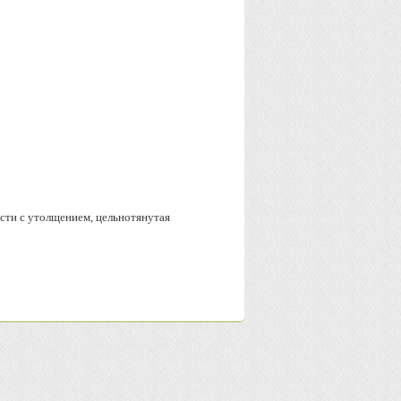
сти с утолщением, цельнотянутая