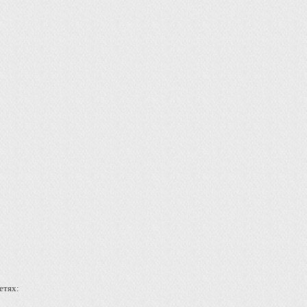
етях: