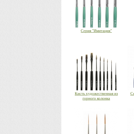
Серия "Имитация"
Кисть художественная из
С
горного колонка