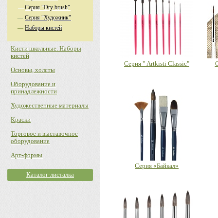
—
Серия "Dry brush"
—
Серия "Художник"
—
Наборы кистей
Кисти школьные. Наборы
кистей
Серия " Artkisti Classic"
С
Основы, холсты
Оборудование и
принадлежности
Художественные материалы
Краски
Торговое и выставочное
оборудование
Арт-формы
Серия «Байкал»
Каталог-листалка