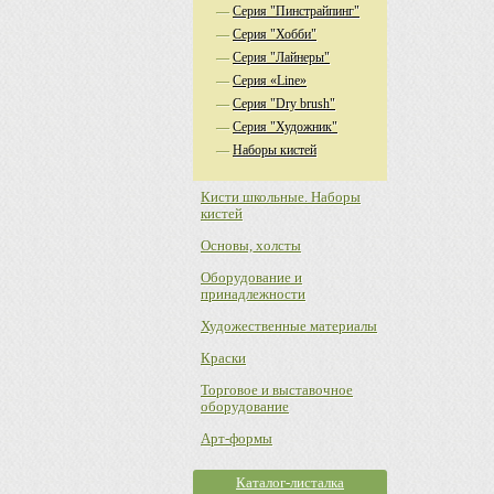
—
Серия "Пинстрайпинг"
—
Серия "Хобби"
—
Серия "Лайнеры"
—
Серия «Line»
—
Серия "Dry brush"
—
Серия "Художник"
—
Наборы кистей
Кисти школьные. Наборы
кистей
Основы, холсты
Оборудование и
принадлежности
Художественные материалы
Краски
Торговое и выставочное
оборудование
Арт-формы
Каталог-листалка