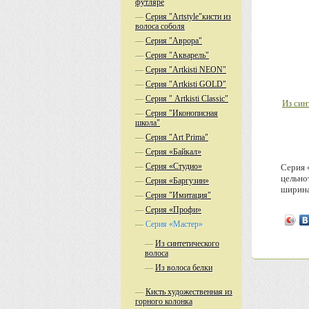
футляре
—
Серия "Artstyle"кисти из
волоса соболя
—
Серия "Аврора"
—
Серия "Акварель"
—
Серия "Аrtkisti NEON"
—
Серия "Аrtkisti GOLD"
—
Серия " Artkisti Classic"
Из син
—
Серия "Иконописная
школа"
—
Серия "Аrt Prima"
—
Серия «Байкал»
—
Серия «Студио»
Серия 
цельно
—
Серия «Баргузин»
ширина
—
Серия "Имитация"
—
Серия «Профи»
—
Серия «Мастер»
—
Из синтетического
волоса
—
Из волоса белки
—
Кисть художественная из
горного колонка