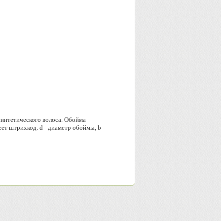
синтетического волоса. Обойма
т штрихкод. d - диаметр обоймы, b -