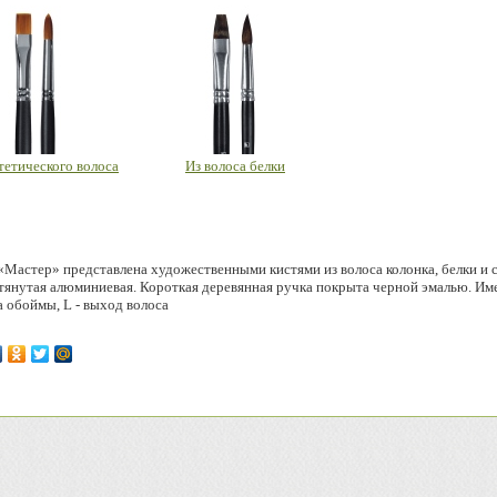
тетического волоса
Из волоса белки
«Мастер» представлена художественными кистями из волоса колонка, белки и 
тянутая алюминиевая. Короткая деревянная ручка покрыта черной эмалью. Имее
 обоймы, L - выход волоса