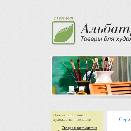
Профессиональные
Сери
художественные кисти
—
Складные кисти/кисти в