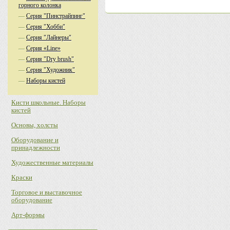
горного колонка
—
Серия "Пинстрайпинг"
—
Серия "Хобби"
—
Серия "Лайнеры"
—
Серия «Line»
—
Серия "Dry brush"
—
Серия "Художник"
—
Наборы кистей
Кисти школьные. Наборы
кистей
Основы, холсты
Оборудование и
принадлежности
Художественные материалы
Краски
Торговое и выставочное
оборудование
Арт-формы