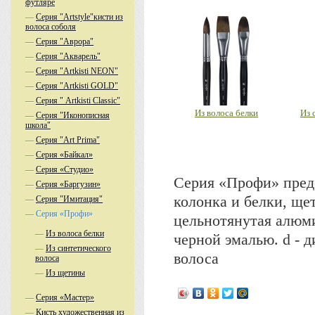
футляре
—
Серия "Artstyle"кисти из
волоса соболя
—
Серия "Аврора"
—
Серия "Акварель"
—
Серия "Аrtkisti NEON"
—
Серия "Аrtkisti GOLD"
—
Серия " Artkisti Classic"
Из волоса белки
Из 
—
Серия "Иконописная
школа"
—
Серия "Аrt Prima"
—
Серия «Байкал»
—
Серия «Студио»
Серия «Профи» пред
—
Серия «Баргузин»
колонка и белки, ще
—
Серия "Имитация"
—
Серия «Профи»
цельнотянутая алюми
—
Из волоса белки
черной эмалью. d - 
—
Из синтетического
волоса
волоса
—
Из щетины
—
Серия «Мастер»
—
Кисть художественная из