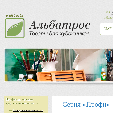
383
г.Ново
ГЛАВ
Профессиональные
Серия «Профи»
художественные кисти
—
Складные кисти/кисти в